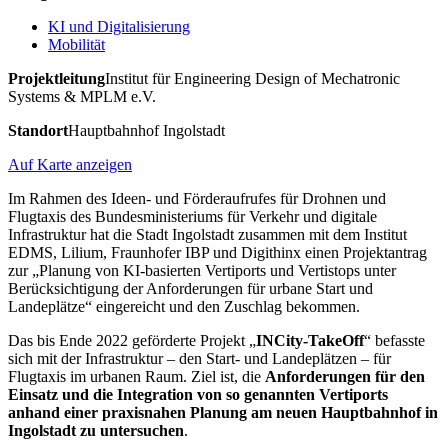
KI und Digitalisierung
Mobilität
Projektleitung
Institut für Engineering Design of Mechatronic
Systems & MPLM e.V.
Standort
Hauptbahnhof Ingolstadt
Auf Karte anzeigen
Im Rahmen des Ideen- und Förderaufrufes für Drohnen und
Flugtaxis des Bundesministeriums für Verkehr und digitale
Infrastruktur hat die Stadt Ingolstadt zusammen mit dem Institut
EDMS, Lilium, Fraunhofer IBP und Digithinx einen Projektantrag
zur „Planung von KI-basierten Vertiports und Vertistops unter
Berücksichtigung der Anforderungen für urbane Start und
Landeplätze“ eingereicht und den Zuschlag bekommen.
Das bis Ende 2022 geförderte Projekt „
INCity-TakeOff
“ befasste
sich mit der Infrastruktur – den Start- und Landeplätzen – für
Flugtaxis im urbanen Raum. Ziel ist, die
Anforderungen für den
Einsatz und die Integration von so genannten Vertiports
anhand einer praxisnahen Planung am neuen Hauptbahnhof in
Ingolstadt zu untersuchen
.