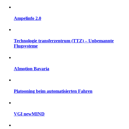
Ampelinfo 2.0
Technologie transferzentrum (TTZ) – Unbemannte
Flugsysteme
AImotion Bavaria
Platooning beim automatisierten Fahren
VGI newMIND